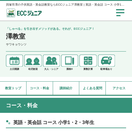
貝塚市澤の子供英語・英会話教室ならECCジュニア澤教室 | 英語・英会話 コース 小学1・2・3年生
「しゃべる」を引き出すメソッドがある。それが、ECCジュニア！
澤教室
サワキョウシツ
土日開講
幼児歓迎
大人・シニア
漢検®
算数計算
駐車場あり
教室トップ
コース・料金
講師紹介
よくある質問
アクセス
コース・料金
英語・英会話 コース 小学1・2・3年生