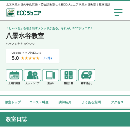
北区八景水谷の子供英語・英会話教室ならECCジュニア八景水谷教室 | 教室日誌
「しゃべる」を引き出すメソッドがある。それが、ECCジュニア！
八景水谷教室
ハケノミヤキョウシツ
Googleマップの口コミ
5.0
★
★
★
★
★
（12件）
土曜日開講
大人・シニア
漢検®
算数計算
駐車場あり
教室トップ
コース・料金
講師紹介
よくある質問
アクセス
教室日誌