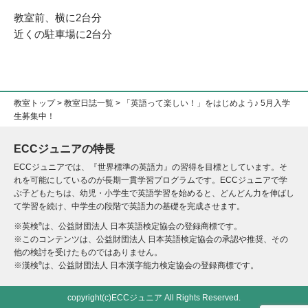
教室前、横に2台分
近くの駐車場に2台分
教室トップ
>
教室日誌一覧
> 「英語って楽しい！」をはじめよう♪ 5月入学
生募集中！
ECCジュニアの特長
ECCジュニアでは、『世界標準の英語力』の習得を目標としています。そ
れを可能にしているのが長期一貫学習プログラムです。ECCジュニアで学
ぶ子どもたちは、幼児・小学生で英語学習を始めると、どんどん力を伸ばし
て学習を続け、中学生の段階で英語力の基礎を完成させます。
®
※英検
は、公益財団法人 日本英語検定協会の登録商標です。
※このコンテンツは、公益財団法人 日本英語検定協会の承認や推奨、その
他の検討を受けたものではありません。
®
※漢検
は、公益財団法人 日本漢字能力検定協会の登録商標です。
copyright(c)ECCジュニア All Rights Reserved.