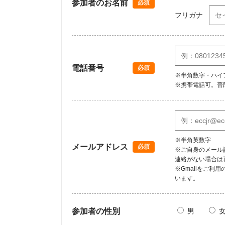
参加者のお名前
必須
フリガナ
電話番号
必須
※半角数字・ハイ
※携帯電話可。普
※半角英数字
メールアドレス
必須
※ご自身のメール
連絡がない場合は
※Gmailをご
います。
参加者の性別
男