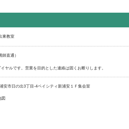
の出東教室
講師直通）
ダイヤルです。営業を目的とした連絡は固くお断りします。
千葉県浦安市日の出3丁目-4ベイシティ新浦安１Ｆ集会室