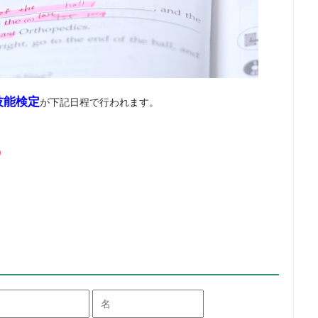
技能検定
が下記日程で行われます。
。
）