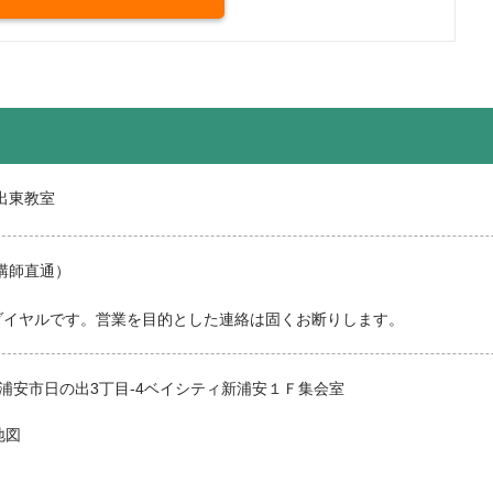
の出東教室
講師直通）
ダイヤルです。営業を目的とした連絡は固くお断りします。
千葉県浦安市日の出3丁目-4ベイシティ新浦安１Ｆ集会室